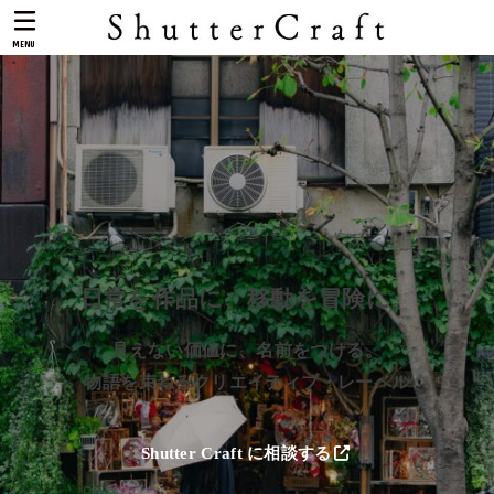
MENU
日常を作品に
、
移動を冒険に
。
見えない価値に、名前をつける。
物語を束ねるクリエイティブ・レーベル
Shutter Craft に相談する