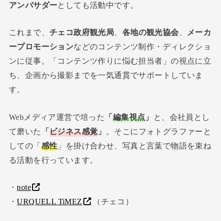
アンバサダー
としても活動中です。
これまで、
チェコ政府観光局
、
各地の観光協会
、
メーカ
ープロモーション
などのコンテンツ制作・ディレクショ
ンに従事。「コンテンツ作りに悩む担当者」の視点に立
ち、企画から撮影までを一気通貫でサポートしていま
す。
Webメディア運営で培った
「
編集視点
」
と、会社員とし
て磨いた
「
ビジネス感覚
」
。そこにフォトグラファーと
しての「
感性
」を掛け合わせ、写真と言葉で物語を束ね
る活動を行っています。
・
note
・
URQUELL TiMEZ
（チェコ）